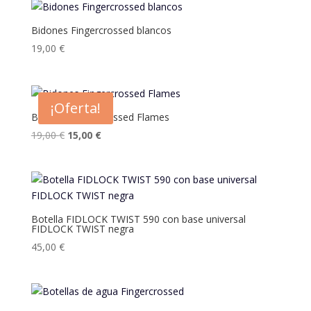
Bidones Fingercrossed blancos
19,00
€
¡Oferta!
Bidones Fingercrossed Flames
El
El
19,00
€
15,00
€
precio
precio
original
actual
era:
es:
19,00 €.
15,00 €.
Botella FIDLOCK TWIST 590 con base universal
FIDLOCK TWIST negra
45,00
€