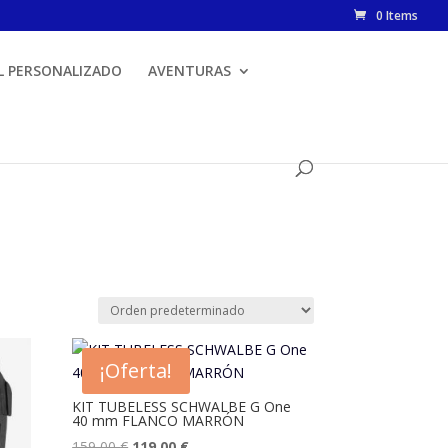
0 Items
L PERSONALIZADO
AVENTURAS
¡Oferta!
KIT TUBELESS SCHWALBE G One
40 mm FLANCO MARRÓN
El
El
159,00
€
119,00
€