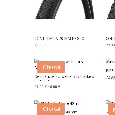
CONTI TERRA 40 MM NEGRO
CONT
79,00
€
79,0
¡Oferta!
PIRE
Neumáticos Schwalbe Billy Bonkers
72,9
50 – 355
El
El
21,90
€
16,00
€
precio
precio
original
actual
era:
es:
¡Oferta!
21,90 €.
16,00 €.
SCHWALBE G one 40 mm
SCHW