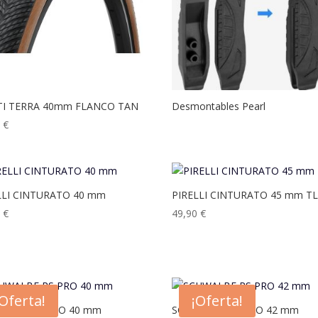
I TERRA 40mm FLANCO TAN
Desmontables Pearl
0
€
LLI CINTURATO 40 mm
PIRELLI CINTURATO 45 mm T
0
€
49,90
€
¡Oferta!
¡Oferta!
ALBE RS PRO 40 mm
SCHWALBE RS PRO 42 mm