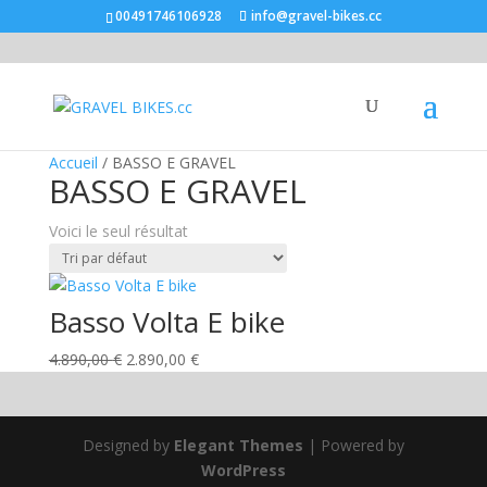
00491746106928
info@gravel-bikes.cc
Promo !
Accueil
/ BASSO E GRAVEL
BASSO E GRAVEL
Voici le seul résultat
Basso Volta E bike
Le
Le
4.890,00
€
2.890,00
€
prix
prix
initial
actuel
était :
est :
Designed by
Elegant Themes
| Powered by
4.890,00 €.
2.890,00 €.
WordPress