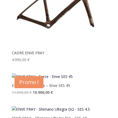
CADRE ENVE FRAY
4.990,00
€
Promo !
ENVE FRAY – Force – Enve SES 45
Le
Le
11.690,00
€
10.900,00
€
prix
prix
initial
actuel
était :
est :
11.690,00 €.
10.900,00 €.