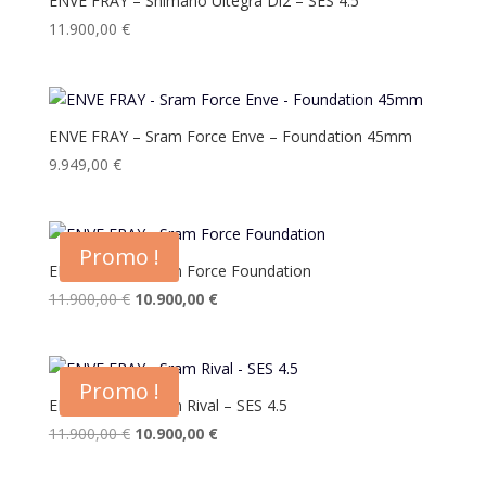
ENVE FRAY – Shimano Ultegra Di2 – SES 4.5
11.900,00
€
ENVE FRAY – Sram Force Enve – Foundation 45mm
9.949,00
€
Promo !
ENVE FRAY – Sram Force Foundation
Le
Le
11.900,00
€
10.900,00
€
prix
prix
initial
actuel
était :
est :
Promo !
11.900,00 €.
10.900,00 €.
ENVE FRAY – Sram Rival – SES 4.5
Le
Le
11.900,00
€
10.900,00
€
prix
prix
initial
actuel