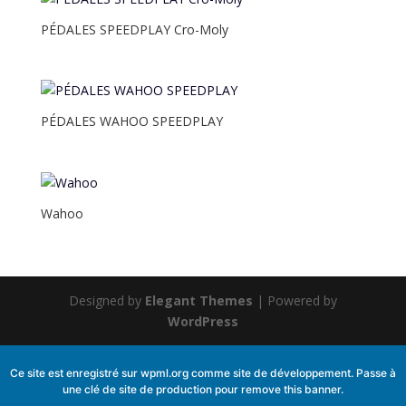
PÉDALES SPEEDPLAY Cro-Moly
PÉDALES WAHOO SPEEDPLAY
Wahoo
Designed by
Elegant Themes
| Powered by
WordPress
Ce site est enregistré sur
wpml.org
comme site de développement. Passe à
une clé de site de production pour
remove this banner
.