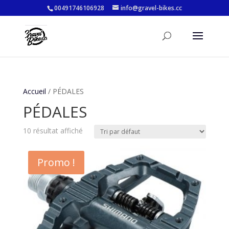
00491746106928
info@gravel-bikes.cc
Accueil
/ PÉDALES
PÉDALES
10 résultat affiché
Promo !