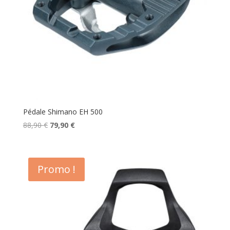
Pédale Shimano EH 500
Le
Le
88,90
€
79,90
€
prix
prix
initial
actuel
était :
est :
Promo !
88,90 €.
79,90 €.