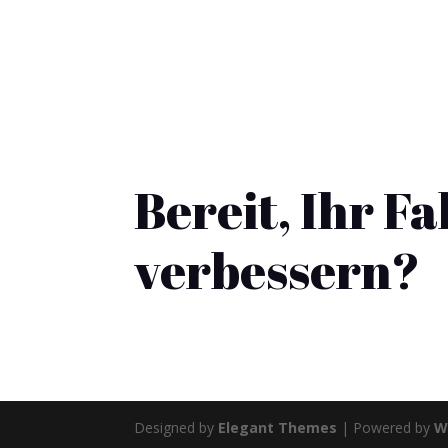
Bereit, Ihr F
verbessern?
Designed by
Elegant Themes
| Powered by
W