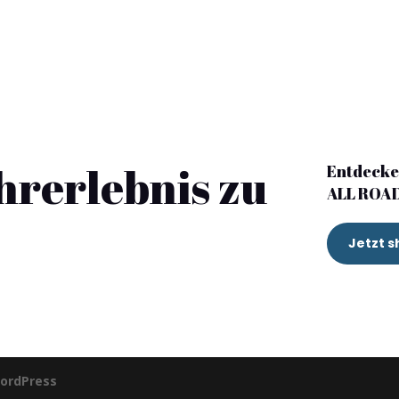
ahrerlebnis zu
Entdecke
ALL ROA
Jetzt s
ordPress