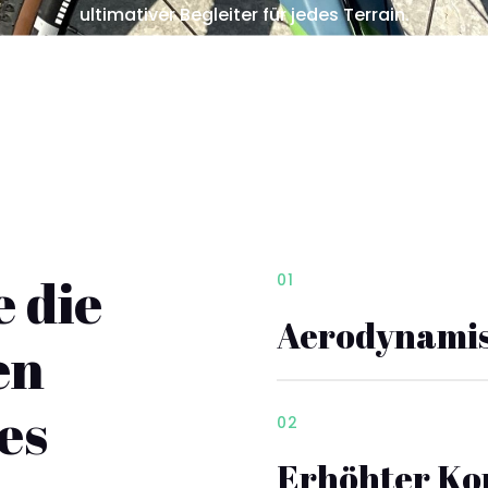
ultimativer Begleiter für jedes Terrain.
 die
01
Aerodynamis
en
es
02
Erhöhter Ko