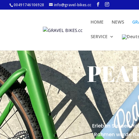
00491746106928
info@gravel-bikes.cc
HOME
NEWS
GR
SERVICE
PEAR
Erleben Sie den Hö
Rahmen wurde für 