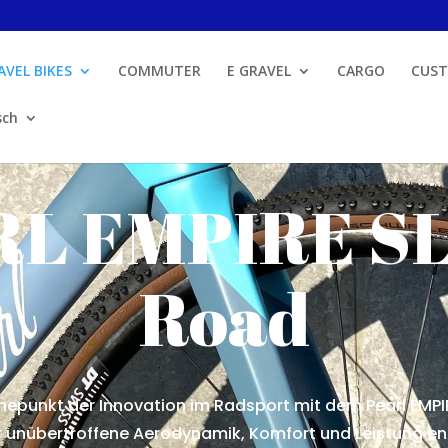
AVEL BIKES
COMMUTER
E GRAVEL
CARGO
CUST
L EMPIRE SL
Road
hepunkt der Innovation im Radsport mit dem Pearl EMPI
unübertroffene Aerodynamik, Komfort und Leistung entw