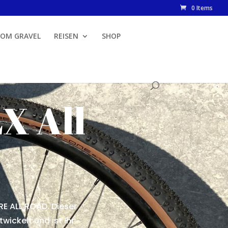
0 Items
OM GRAVEL
REISEN
SHOP
X All
RE ALL ROAD. Dieser
ickelt und ist Ihr