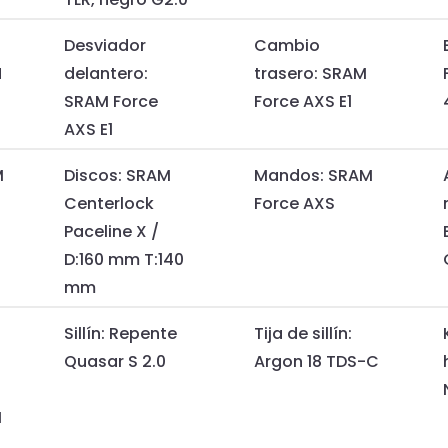
Desviador
Cambio
N
delantero:
trasero: SRAM
SRAM Force
Force AXS E1
AXS E1
M
Discos: SRAM
Mandos: SRAM
Centerlock
Force AXS
Paceline X /
D:160 mm T:140
mm
Sillín: Repente
Tija de sillín:
Quasar S 2.0
Argon 18 TDS-C
H