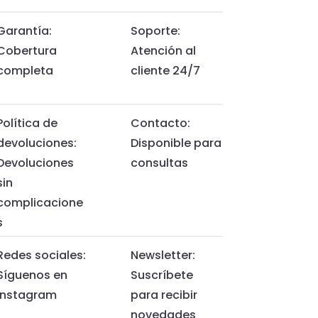
Garantía:
Soporte:
Cobertura
Atención al
completa
cliente 24/7
Política de
Contacto:
devoluciones:
Disponible para
Devoluciones
consultas
sin
complicacione
s
Redes sociales:
Newsletter:
Síguenos en
Suscríbete
Instagram
para recibir
novedades