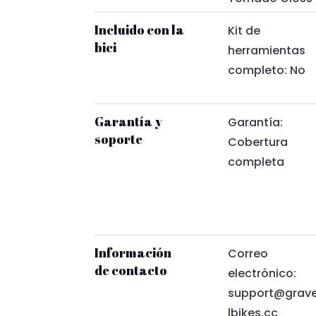
Incluido con la
Kit de
bici
herramientas
completo: No
Garantía y
Garantía:
soporte
Cobertura
completa
Información
Correo
de contacto
electrónico:
support@grav
lbikes.cc