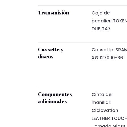
Transmisión
Caja de
pedalier: TOKE
DUB T47
Cassette y
Cassette: SRA
discos
XG 1270 10-36
Componentes
Cinta de
adicionales
manillar:
Ciclovation
LEATHER TOUC
Tornado Gloss