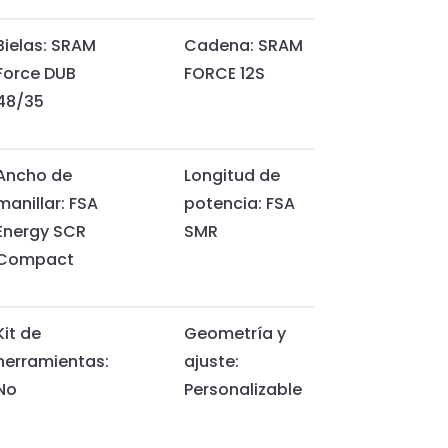
Bielas: SRAM
Cadena: SRAM
Force DUB
FORCE 12S
48/35
Ancho de
Longitud de
manillar: FSA
potencia: FSA
Energy SCR
SMR
Compact
Kit de
Geometría y
herramientas:
ajuste:
No
Personalizable