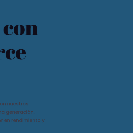
 con
rce
con nuestros
ma generación,
r en rendimiento y