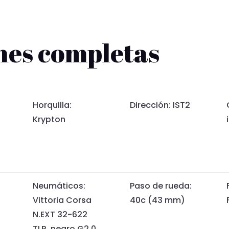
nes completas
Horquilla:
Dirección: IST2
Krypton
Neumáticos:
Paso de rueda:
Vittoria Corsa
40c (43 mm)
N.EXT 32-622
TLR, negro G2.0