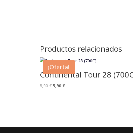
Productos relacionados
¡Oferta!
Continental Tour 28 (700C
El
El
8,90
€
5,90
€
precio
precio
original
actual
era:
es:
8,90 €.
5,90 €.