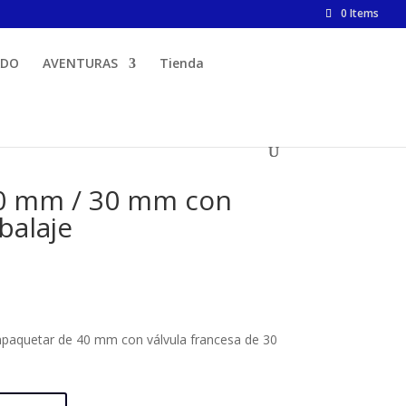
0 Items
ADO
AVENTURAS
Tienda
0 mm / 30 mm con
balaje
cio
ual
0 €.
paquetar de 40 mm con válvula francesa de 30