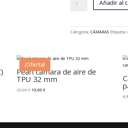
Añadir al c
de
40
mm
/
30
Categoría:
CÁMARAS
Etiqueta:
mm
con
válvula
sin
¡Oferta!
embalaje
)
Pearl cámara de aire de
cantidad
C
TPU 32 mm
p
El
El
29,00
€
19,00
€
precio
precio
4,
original
actual
era:
es:
29,00 €.
19,00 €.