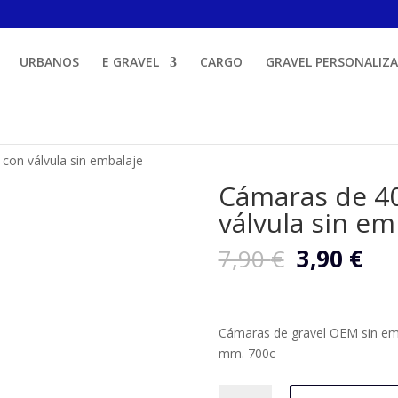
URBANOS
E GRAVEL
CARGO
GRAVEL PERSONALIZ
on válvula sin embalaje
Cámaras de 4
válvula sin em
El
El
7,90
€
3,90
€
precio
pre
original
act
era:
es:
7,90 €.
3,9
Cámaras de gravel OEM sin em
mm. 700c
Cámaras