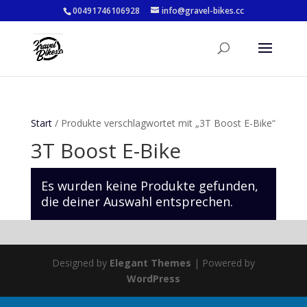
00491746106928
info@gravel-bikes.cc
Start
/ Produkte verschlagwortet mit „3T Boost E-Bike“
3T Boost E-Bike
Es wurden keine Produkte gefunden,
die deiner Auswahl entsprechen.
Designed by
Elegant Themes
| Powered by
WordPress