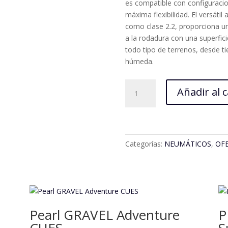
es compatible con configuracio
máxima flexibilidad. El versáti
como clase 2.2, proporciona una
a la rodadura con una superfici
todo tipo de terrenos, desde t
húmeda.
WTB
Añadir al c
Ranger
27,5
2.00
Plegable
cantidad
Categorías:
NEUMÁTICOS
,
OF
Pearl GRAVEL Adventure
P
1