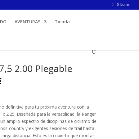
0 Items
ADO
AVENTURAS
Tienda
,5 2.00 Plegable
El
€
precio
l
actual
es:
 €.
49,00 €.
o definitiva para tu próxima aventura con la
x 2.25. Diseñada para la versatilidad, la Ranger
un amplio espectro de disciplinas de ciclismo de
oss-country y exigentes sesiones de trail hasta
larga distancia. Esta es la cubierta que montas