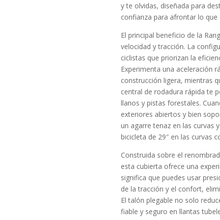
y te olvidas, diseñada para des
confianza para afrontar lo que 
El principal beneficio de la Ran
velocidad y tracción. La config
ciclistas que priorizan la eficien
Experimenta una aceleración rá
construcción ligera, mientras 
central de rodadura rápida te 
llanos y pistas forestales. Cua
exteriores abiertos y bien sop
un agarre tenaz en las curvas y 
bicicleta de 29″ en las curvas c
Construida sobre el renombra
esta cubierta ofrece una experi
significa que puedes usar pres
de la tracción y el confort, eli
El talón plegable no solo redu
fiable y seguro en llantas tube