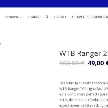
URBANOS
E GRAVEL
CARGO
GRAVEL PERSONALIZ
e
WTB Ranger 27
El
100,00
€
49,00
precio
origina
era:
100,00
Descubre la cubierta todoterren
WTB Ranger TCS Light/Fast 29″ 
es la compañera perfecta para 
MTB, desde rutas rápidas de cr
expediciones de bikepacking de 