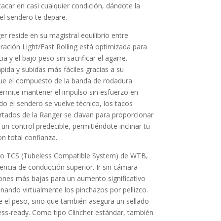
tacar en casi cualquier condición, dándote la
el sendero te depare.
ger reside en su magistral equilibrio entre
uración Light/Fast Rolling está optimizada para
cia y el bajo peso sin sacrificar el agarre.
pida y subidas más fáciles gracias a su
que el compuesto de la banda de rodadura
permite mantener el impulso sin esfuerzo en
ndo el sendero se vuelve técnico, los tacos
ortados de la Ranger se clavan para proporcionar
un control predecible, permitiéndote inclinar tu
on total confianza.
do TCS (Tubeless Compatible System) de WTB,
encia de conducción superior. Ir sin cámara
iones más bajas para un aumento significativo
minando virtualmente los pinchazos por pellizco.
ce el peso, sino que también asegura un sellado
less-ready. Como tipo Clincher estándar, también