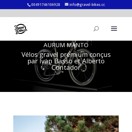
00491746106928
info@gravel-bikes.cc
AURUM MANTO
Vélos gravel premium conçus
par Ivan Basso et Alberto
Contador