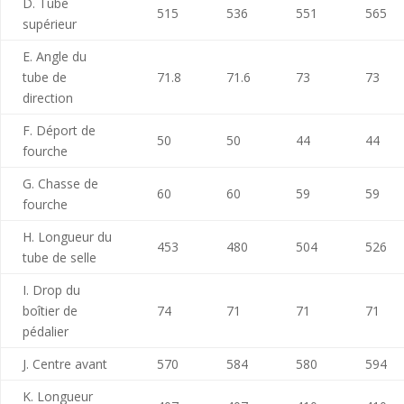
D. Tube
515
536
551
565
supérieur
E. Angle du
tube de
71.8
71.6
73
73
direction
F. Déport de
50
50
44
44
fourche
G. Chasse de
60
60
59
59
fourche
H. Longueur du
453
480
504
526
tube de selle
I. Drop du
boîtier de
74
71
71
71
pédalier
J. Centre avant
570
584
580
594
K. Longueur