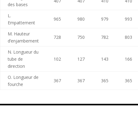
407
407
410
410
des bases
L.
965
980
979
993
Empattement
M. Hauteur
728
750
782
803
d’enjambement
N. Longueur du
tube de
102
127
143
166
direction
O. Longueur de
367
367
365
365
fourche