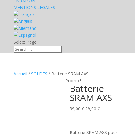
LIVRAISON
MENTIONS LÉGALES
Select Page
Accueil
/
SOLDES
/ Batterie SRAM AXS
Promo !
Batterie
SRAM AXS
Le
Le
59,00
€
29,00
€
prix
prix
initial
actuel
était :
est :
Batterie SRAM AXS pour