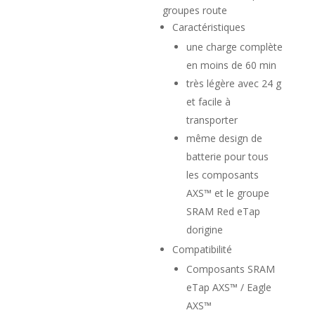
59,00 €.
29,00 €.
groupes route
Caractéristiques
une charge complète
en moins de 60 min
très légère avec 24 g
et facile à
transporter
même design de
batterie pour tous
les composants
AXS™ et le groupe
SRAM Red eTap
dorigine
Compatibilité
Composants SRAM
eTap AXS™ / Eagle
AXS™