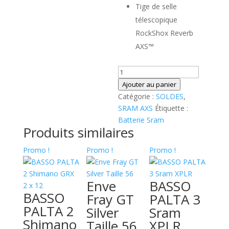
Tige de selle
télescopique
RockShox Reverb
AXS™
quantité
de
Ajouter au panier
Batterie
Catégorie :
SOLDES
,
SRAM
SRAM AXS
Étiquette :
AXS
Batterie Sram
Produits similaires
Promo !
Promo !
Promo !
Enve
BASSO
BASSO
Fray GT
PALTA 3
PALTA 2
Silver
Sram
Shimano
Taille 56
XPLR