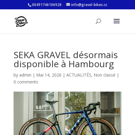
00491746106928
info@gravel-bikes.cc
SEKA GRAVEL désormais
disponible à Hambourg
by
admin
|
Mai 14, 2026
|
ACTUALITÉS
,
Non classé
|
0 comments