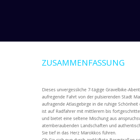
ZUSAMMENFASSUNG
Dieses unvergessliche 7-tägige Gravelbike-Abente
aufregende Fahrt von der pulsierenden Stadt M
aufragende Atlasgebirge in die ruhige Schönheit
ist auf Radfahrer mit mittlerem bis fortgeschri
und bietet eine seltene Mischung aus anspruchsv
atemberaubenden Landschaften und authentischen
Sie tief in das Herz Marokkos führen.
Ob Sie sich nun durch zerklüftete Bergstraßen sc