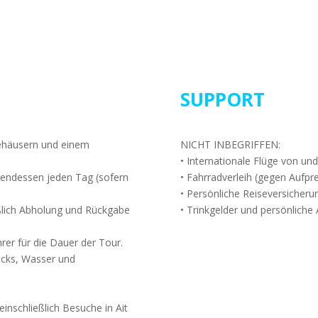
SUPPORT
tehäusern und einem
NICHT INBEGRIFFEN:
• Internationale Flüge von un
Abendessen jeden Tag (sofern
• Fahrradverleih (gegen Aufprei
• Persönliche Reiseversicherun
eßlich Abholung und Rückgabe
• Trinkgelder und persönliche
hrer für die Dauer der Tour.
acks, Wasser und
 einschließlich Besuche in Ait