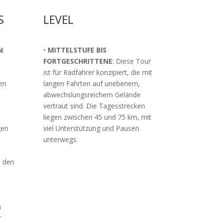
S
LEVEL
N
:
•
MITTELSTUFE BIS
FORTGESCHRITTENE
: Diese Tour
ist für Radfahrer konzipiert, die mit
len
langen Fahrten auf unebenem,
e
abwechslungsreichem Gelände
vertraut sind. Die Tagesstrecken
liegen zwischen 45 und 75 km, mit
gen
viel Unterstützung und Pausen
unterwegs.
 den
n
s