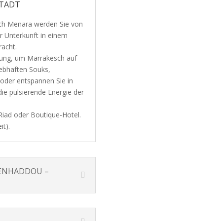
STADT
sch Menara werden Sie von
er Unterkunft in einem
racht.
gung, um Marrakesch auf
lebhaften Souks,
 oder entspannen Sie in
ie pulsierende Energie der
Riad oder Boutique-Hotel.
it).
BENHADDOU –