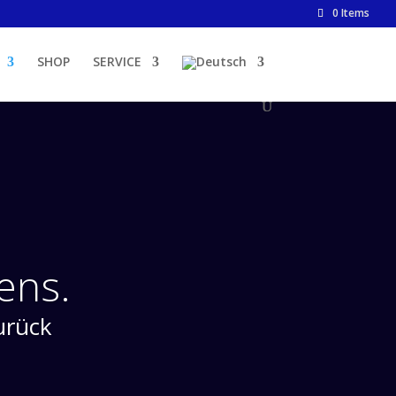
0 Items
SHOP
SERVICE
ens.
urück