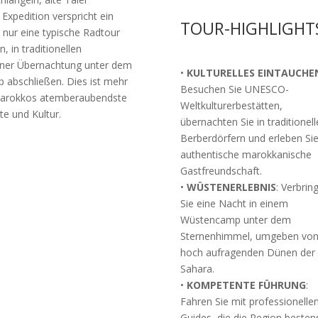
Expedition verspricht ein
TOUR-HIGHLIGHT
s nur eine typische Radtour
 in traditionellen
einer Übernachtung unter dem
•
KULTURELLES EINTAUCHE
abschließen. Dies ist mehr
Besuchen Sie UNESCO-
h Marokkos atemberaubendste
Weltkulturerbestätten,
te und Kultur.
übernachten Sie in traditionel
Berberdörfern und erleben Si
authentische marokkanische
Gastfreundschaft.
•
WÜSTENERLEBNIS
: Verbrin
Sie eine Nacht in einem
Wüstencamp unter dem
Sternenhimmel, umgeben von
hoch aufragenden Dünen der
Sahara.
•
KOMPETENTE FÜHRUNG
:
Fahren Sie mit professionelle
Guides, die die Region besten