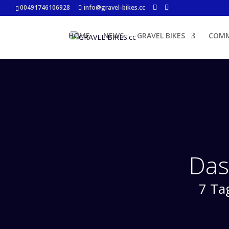
00491746106928
info@gravel-bikes.cc
HOME
NEWS
GRAVEL BIKES
COM
Das
7 Ta