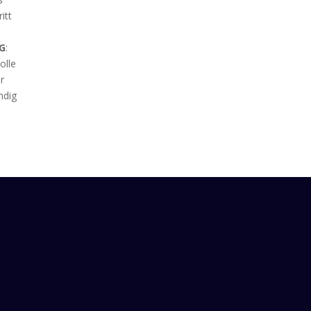
itt
G
:
olle
r
ndig