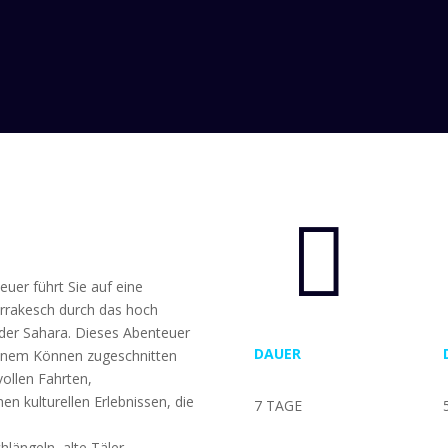

uer führt Sie auf eine
arrakesch durch das hoch
 der Sahara. Dieses Abenteuer
DAUER
ttenem Können zugeschnitten
ollen Fahrten,
 kulturellen Erlebnissen, die
7 TAGE
hlängeln, alte Täler