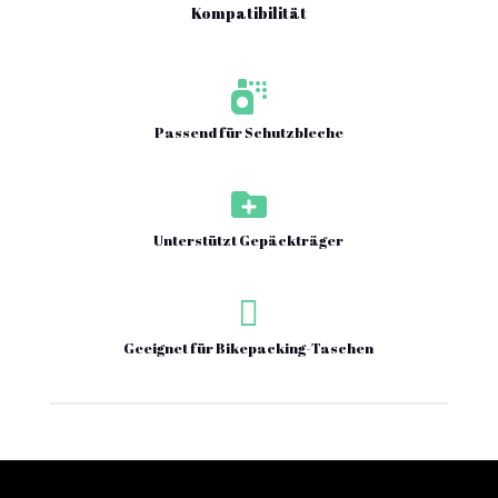
Kompatibilität

Passend für Schutzbleche

Unterstützt Gepäckträger

Geeignet für Bikepacking-Taschen