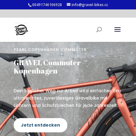
00491746106928
info@gravel-bikes.cc
PEARL COPENHAGEN COMMUTER
GRAVEL Commuter
Kopenhagen
Dein täglicher Weg zur Arbeit wird einfacher. Ein
ultraleichtes, zuverlässiges Gravelbike mit
Lichtern und Schutzblechen für jede Jahreszeit.
Jetzt entdecken