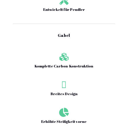

Entwickelt für Pendler
Gabel

Komplette Carbon-Konstruktion

Breites Design

Erhöhte Steifigkeit vorne