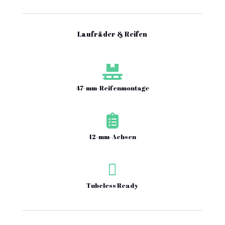
Laufräder & Reifen

47-mm-Reifenmontage

12-mm-Achsen

Tubeless Ready